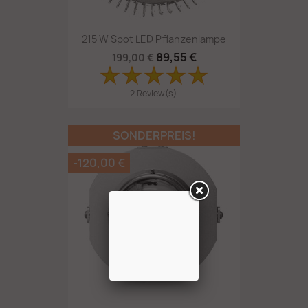
215 W Spot LED Pflanzenlampe
89,55 €
199,00 €
2 Review(s)
SONDERPREIS!
-120,00 €