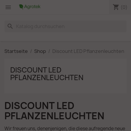
shopping_cart

(0)
search
Startseite
Shop
Discount LED Pflanzenleuchten
DISCOUNT LED
PFLANZENLEUCHTEN
DISCOUNT LED
PFLANZENLEUCHTEN
Wir freuen uns, denenjenigen, die diese aufregende neue