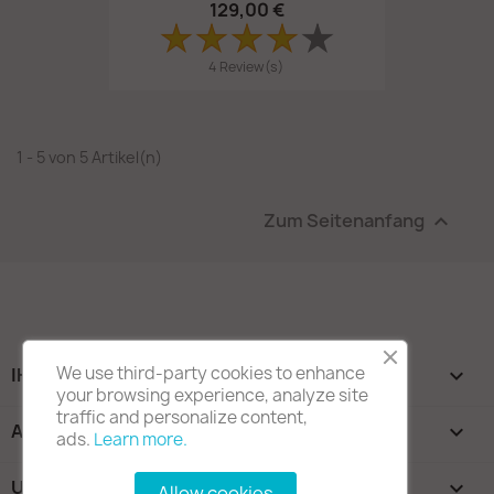
129,00 €
4 Review(s)
1 - 5 von 5 Artikel(n)
Zum Seitenanfang

We use third-party cookies to enhance
IHR KONTO

your browsing experience, analyze site
traffic and personalize content,
ARTIKEL

ads.
Learn more.
UNTERNEHMEN

Allow cookies