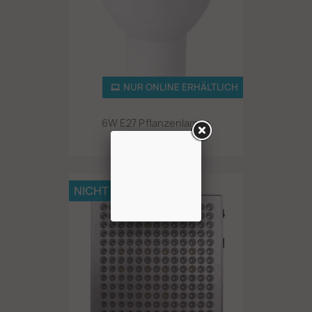
NUR ONLINE ERHÄLTLICH
6W E27 Pflanzenlampe
19,99 €
NICHT AUF LAGER