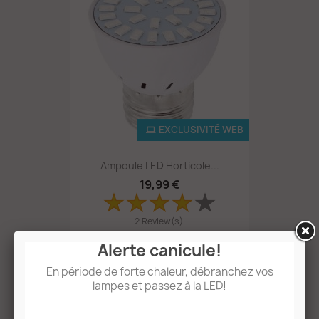
EXCLUSIVITÉ WEB
Ampoule LED Horticole...
19,99 €
2 Review(s)
Alerte canicule!
En période de forte chaleur, débranchez vos
lampes et passez à la LED!