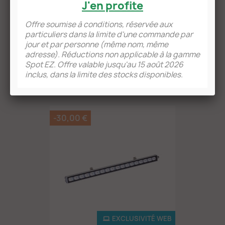
J'en profite
EXCLUSIVITÉ WEB
Offre soumise à conditions, réservée aux
particuliers dans la limite d'une commande par
Mini Quantum Board 35W...
jour et par personne (même nom, même
adresse). Réductions non applicable à la gamme
69,99 €
Spot EZ. Offre valable jusqu'au 15 août 2026
inclus, dans la limite des stocks disponibles.
3 Review(s)
-30,00 €
EXCLUSIVITÉ WEB