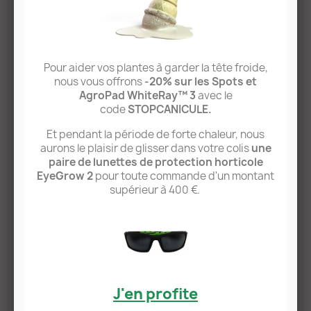
etc), vous recevez
votre chèque LED Horticole
sous forme de bon d'achat valable sur la dernière
génération de panneaux WhiteRay™ à efficacité
énergétique inédite.
L'objectif est simple: vous permettre de remplacer
Pour aider vos plantes à garder la tête froide,
votre éclairage LED d'ancienne génération par un
nous vous offrons
-20% sur les Spots et
modèle plus performant. C'est bon pour la planète,
AgroPad WhiteRay™ 3
avec le
c'est bon pour votre portefeuille chaque mois... et
code
STOPCANICULE.
pour vous donner un coup de pouce, vous
recevez
Et pendant la période de forte chaleur, nous
votre bon d'achat
valable sur tous les nouveaux
aurons le plaisir de glisser dans votre colis
une
panneaux COB (Spot, AgroPad, AgroPad Pro).
paire de lunettes de protection horticole
EyeGrow 2
pour toute commande d'un montant
supérieur à 400 €.
J'en profite