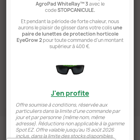
En effet, vous pouvez utiliser
une carte bleue, VISA,
AgroPad WhiteRay™ 3
avec le
Mastercard ou un compte PayPal
pour régler vos
code
STOPCANICULE.
achats. Vos coordonnées bancaires ne nous sont
Et pendant la période de forte chaleur, nous
pas transmises et nous ne recevons l'argent que par
aurons le plaisir de glisser dans votre colis
une
l'intermédiaire du prestataire de paiement.
paire de lunettes de protection horticole
C'est pour vous la garantie que
nous ne
EyeGrow 2
pour toute commande d'un montant
connaissons pas vos coordonnées bancaires
à
supérieur à 400 €.
quelque moment que ce soit.
De plus, votre espace client et la page de commande
sont
sécurisés en HTTPS par protocole SSL V3.
Ceci garantit le même niveau de fiabilité que les
sites bancaires. Les pages que vous consultez et les
informations que vous entrez sont donc sécurisées
J'en profite
et cryptées.
Offre soumise à conditions, réservée aux
particuliers dans la limite d'une commande par
jour et par personne (même nom, même
adresse). Réductions non applicable à la gamme
Spot EZ. Offre valable jusqu'au 15 août 2026
inclus, dans la limite des stocks disponibles.