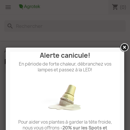
shopping_cart

(0)
search
Accueil
A propos
Paiement sécurisé
Alerte canicule!
Paiement sécurisé
En période de forte chaleur, débranchez vos
lampes et passez à la LED!
Achat de LED horticoles avec
paiement sécurisé
Notre offre de paiement sécurisé
Nous nous appuyons sur des prestataires de
paiement indépendants (Société Générale,
Paypal) pour vous offrir un paiement totalement
Pour aider vos plantes à garder la tête froide,
sécurisé et rapide.
nous vous offrons
-20% sur les Spots et