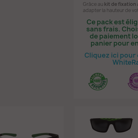
Grâce au
kit de fixation
adapter la hauteur de vo
Ce pack est élig
sans frais. Cho
de paiement lor
panier pour en
Cliquez ici pour 
WhiteRa