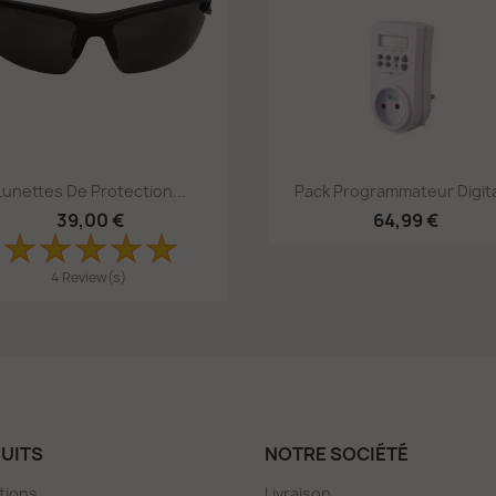
Aperçu rapide
Aperçu rapide


Lunettes De Protection...
Pack Programmateur Digital
39,00 €
64,99 €
4 Review(s)
UITS
NOTRE SOCIÉTÉ
tions
Livraison