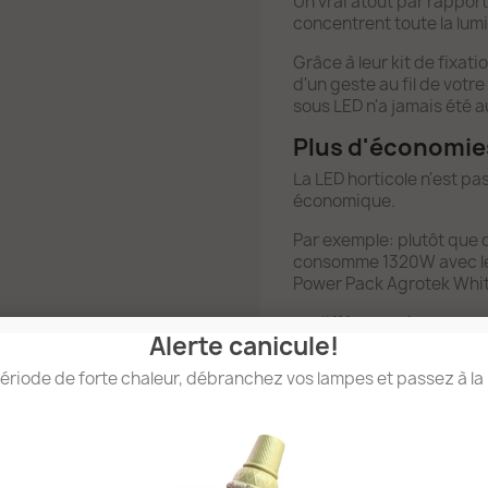
Un vrai atout par rapport
concentrent toute la lumi
Grâce à leur kit de fixat
d'un geste au fil de votr
sous LED n'a jamais été a
Plus d'économie
La LED horticole n'est pas
économique.
Par exemple: plutôt que 
consomme 1320W avec le b
Power Pack Agrotek Whi
La différence de consomm
Alerte canicule!
à 9 kWh par jour en phas
de croissance. Avec un c
ériode de forte chaleur, débranchez vos lampes et passez à la
représente une économie 
de 886 €/an en phase de 
croissance.
Faites le calcul: en quel