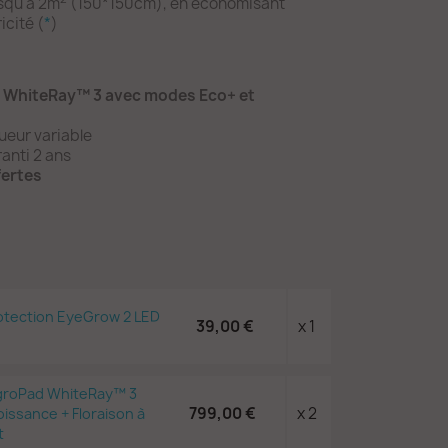
usqu'à 2m
(150*150cm), en économisant
icité (
*
)
 WhiteRay™ 3 avec modes Eco+ et
gueur variable
anti 2 ans
fertes
otection EyeGrow 2 LED
39,00 €
x 1
AgroPad WhiteRay™ 3
799,00 €
x 2
issance + Floraison à
t