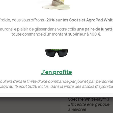
système Agrotek est rem
avec la durée de vie plu
rapport aux lampes HPS q
remplacées, vous économ
 froide, nous vous offrons
-20% sur les Spots et AgroPad Whi
Comparez les L
urons le plaisir de glisser dans votre colis
une paire de lunet
Le Spot, Agropad, Spot EZ
toute commande d'un montant supérieur à 400 €.
principales caractéristi
lampe la plus adaptée à 
J'en profite
Spectre complet
Eclairage
ticuliers dans la limite d'une commande par jour et par pers
croissance/floraison
squ'au 15 août 2026 inclus, dans la limite des stocks disponibl
Lumière naturelle
Spectre WhiteRay™ 3
Efficacité énergétique
améliorée