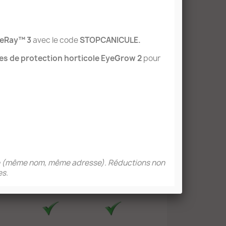
boursé par vos économies électriques. Et
s importante des panneaux LED par
ui doivent être régulièrement
isez toujours plus, année après année!
teRay™ 3
avec le code
STOPCANICULE.
ED WhiteRay™
tes de protection horticole EyeGrow 2
pour
... retrouvez en un coup d'œil les
ques des trois gammes pour trouver la
vos besoins.
Spot et
Le Spot
AgroPad
EZ
WhiteRay™ 3
onne (même nom, même adresse). Réductions non
es.