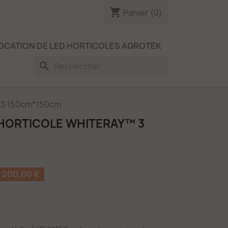
shopping_cart
Panier
(0)
OCATION DE LED HORTICOLES AGROTEK
search
 3 150cm*150cm
HORTICOLE WHITERAY™ 3
200,00 €
2