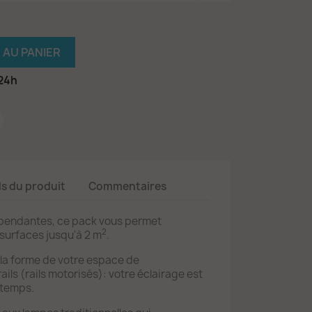
 AU PANIER
 24h
ls du produit
Commentaires
pendantes, ce pack vous permet
2
 surfaces jusqu'à 2 m
.
 la forme de votre espace de
rails (rails motorisés): votre éclairage est
 temps.