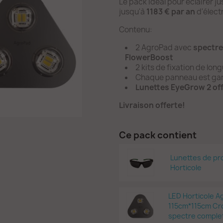
Le pack idéal pour éclairer j
jusqu'à
1183 € par an
d'électr
Contenu:
2 AgroPad avec
spectre
FlowerBoost
2 kits de fixation de lon
Chaque panneau est gar
Lunettes EyeGrow 2 of
Livraison offerte!
Ce pack contient
Lunettes de pr
Horticole
LED Horticole 
115cm*115cm Cro
spectre comple