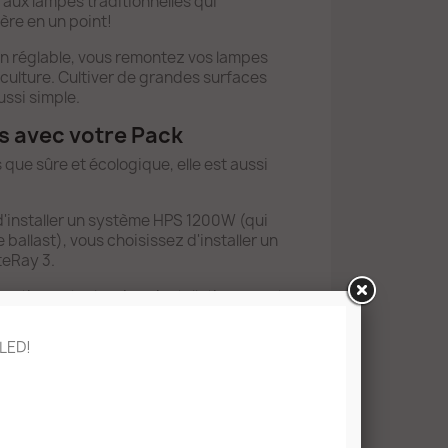
 aux lampes traditionnelles qui
ère en un point!
ion réglable, vous remontez vos lampes
e culture. Cultiver de grandes surfaces
ussi simple.
s avec votre Pack
 que sûre et écologique, elle est aussi
d'installer un système HPS 1200W (qui
allast), vous choisissez d'installer un
teRay 3.
ation entre les deux installations monte
e de floraison et 12 kWh par jour en phase
oût réel de 27cts/kWh chez EDF, cela
 LED!
immédiate sur votre facture d'électricité
floraison et jusqu'à 1183 €/an en phase de
ques mois, l'investissement dans un