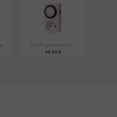
Aperçu rapide

...
Pack Programmateur Et...
49,00 €