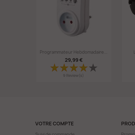
Aperçu rapide

Programmateur Hebdomadaire...
29,99 €
9 Review(s)
VOTRE COMPTE
PROD
Suivi de commande
Promo